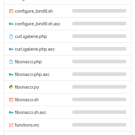
configure_bind9.sh
configure_bind9.sh.asc
curl.igalerie.php
curl.igalerie.php.asc
fibonacci.php
fibonacci.php.asc
fibonacci.py
fibonacci.sh
fibonacci.sh.asc
functions.inc