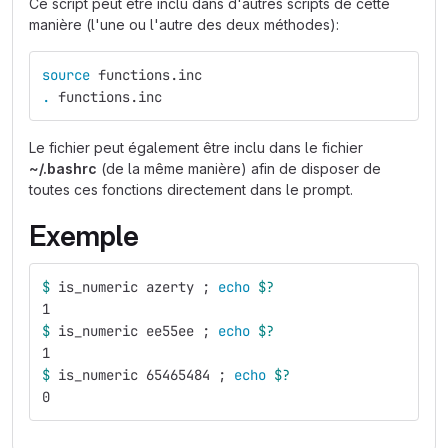
Ce script peut être inclu dans d'autres scripts de cette
manière (l'une ou l'autre des deux méthodes):
source 
functions.inc
.
 functions.inc
Le fichier peut également être inclu dans le fichier
~/.bashrc
(de la même manière) afin de disposer de
toutes ces fonctions directement dans le prompt.
Exemple
$ 
is_numeric azerty 
;
echo
$?
1
$ 
is_numeric ee55ee 
;
echo
$?
1
$ 
is_numeric 65465484 
;
echo
$?
0