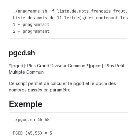
./anagramme.sh 
-f
 liste.de.mots.francais.frgut.txt
Liste des mots de 11 lettre
(
s
)
 et contenant les le
1 - programmait
2 - programmant
pgcd.sh
*[pgcd]: Plus Grand Diviseur Commun *[ppcm]: Plus Petit
Multiple Commun
Ce script permet de calculer le pgcd et le ppcm des
nombres passés en paramètre.
Exemple
./pgcd.sh 45 55
PGCD 
(
45,55
)
=
 5