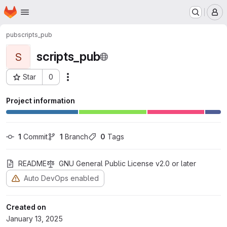
Homepage
Skip to main content
M
pub
scripts_pub
scripts_pub
S
Star
0
Actions
Project ID: 35
Project information
1
 Commit
1
 Branch
0
 Tags
README
GNU General Public License v2.0 or later
Auto DevOps enabled
Created on
January 13, 2025