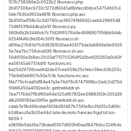
107b758586e2c0522b2 fibonacci.php
2b917506ec9732c1272df4345a16bfecd0dce54754fd7c4
0eb7830a3653a4818 fibonacci.php.asc
2b4100ad158c5c3d2790cacf40741966d2caebb2986548
7248f531844dba2e10 fibonacci.py
560b6b2b3446cb7c7fd26f6576d4e469890791dbb94db
9254f446c9e304c50f3 fibonacci.sh
d91fac27b81d7fc938281630ee405f75da3a6869e6e9595
5e7ea7bc756dce939 fibonacci.sh.asc
5946130e2b8ec21c03af713705264f5d2be6312263a0c83f
ea56145a975144f0 functions.inc
8a25429706cee8d2de47cee059b25cfebc58ec63b205c
75b9d0e6907e50a7c1b functions.inc.asc
f4a779cfcaa0df84a47a3e74d76c8747998bc2adc2d215d
5f466450a4092ee3c getInetAddr.sh
7ea71784d7f8df60e64e525df67812ee59883f29c335d26
a1b2096193ac09f0e getInetAddr.sh.asc
cdab7e11b499cdae1305b081497b7561efbc31d35c5d69c
b2d8acc6a3b35e44d liste.de.mots.francais.frgut.txt.iso-
8859-1
a3806b0da36a73bdad0307d603fd0aa38476dcc324fb4c
10537c769174989295 liste.de.mots.francais.frgut.txt.iso-