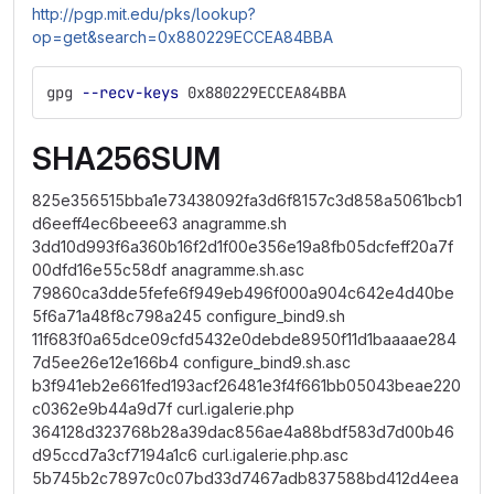
http://pgp.mit.edu/pks/lookup?
op=get&search=0x880229ECCEA84BBA
gpg 
--recv-keys
 0x880229ECCEA84BBA
SHA256SUM
825e356515bba1e73438092fa3d6f8157c3d858a5061bcb1
d6eeff4ec6beee63 anagramme.sh
3dd10d993f6a360b16f2d1f00e356e19a8fb05dcfeff20a7f
00dfd16e55c58df anagramme.sh.asc
79860ca3dde5fefe6f949eb496f000a904c642e4d40be
5f6a71a48f8c798a245 configure_bind9.sh
11f683f0a65dce09cfd5432e0debde8950f11d1baaaae284
7d5ee26e12e166b4 configure_bind9.sh.asc
b3f941eb2e661fed193acf26481e3f4f661bb05043beae220
c0362e9b44a9d7f curl.igalerie.php
364128d323768b28a39dac856ae4a88bdf583d7d00b46
d95ccd7a3cf7194a1c6 curl.igalerie.php.asc
5b745b2c7897c0c07bd33d7467adb837588bd412d4eea