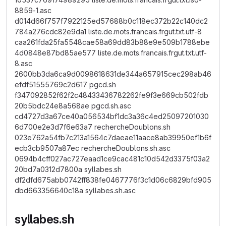
8859-1.asc
d014d66f757f7922125ed57688b0c118ec372b22c140dc2
784a276cdc82e9da1 liste.de.mots.francais.frgut.txt.utf-8
caa261fda25fa5548cae58a69dd83b88e9e509b1788ebe
4d0848e87bd85ae577 liste.de.mots.francais.frgut.txt.utf-
8.asc
2600bb3da6ca9d0098618631de344a657915cec298ab46
efdf51555769c2d617 pgcd.sh
f347092852f62f2c48433436782262fe9f3e669cb502fdb
20b5bdc24e8a568ae pgcd.sh.asc
cd4727d3a67ce40a056534bf1dc3a36c4ed25097201030
6d700e2e3d7f6e63a7 rechercheDoublons.sh
023e762a54fb7c213a1564c7daeae11aace8ab39950ef1b6f
ecb3cb9507a87ec rechercheDoublons.sh.asc
0694b4cff027ac727eaad1ce9cac481c10d542d3375f03a2
20bd7a0312d7800a syllabes.sh
df2dfd675abb0742ff838fe0467776f3c1d06c6829bfd905
dbd663356640c18a syllabes.sh.asc
syllabes.sh