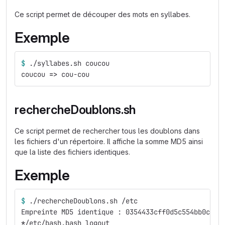
Ce script permet de découper des mots en syllabes.
Exemple
$ 
./syllabes.sh coucou
coucou 
=>
 cou-cou
rechercheDoublons.sh
Ce script permet de rechercher tous les doublons dans
les fichiers d'un répertoire. Il affiche la somme MD5 ainsi
que la liste des fichiers identiques.
Exemple
$ 
./rechercheDoublons.sh /etc
Empreinte MD5 identique : 0354433cff0d5c554bb0c805
*
/etc/bash.bash_logout