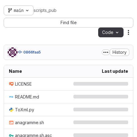
main
scripts_pub
Find file
Code
Act
History
0866faa5
Name
Last update
LICENSE
README.md
ToXml.py
anagramme.sh
anagramme.sh.asc